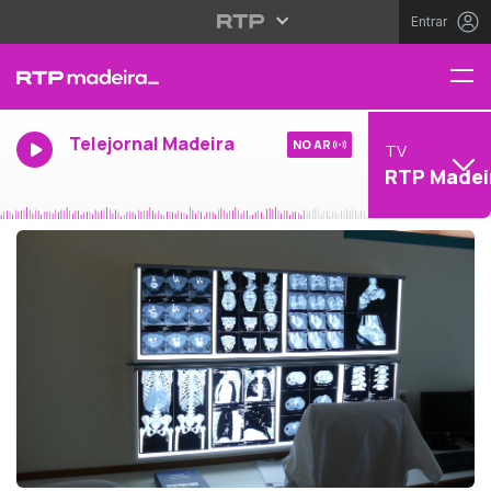
Entrar
Telejornal Madeira
NO AR
TV
RTP Madei