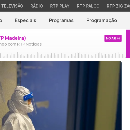
TELEVISÃO
RÁDIO
RTP PLAY
RTP PALCO
RTP ZIG ZA
o
Especiais
Programas
Programação
TP Madeira)
NO AR
neo com RTP Notícias