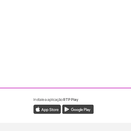
Instale a aplicação
RTP Play
ebook da RTP Madeira
nstagram da RTP Madeira