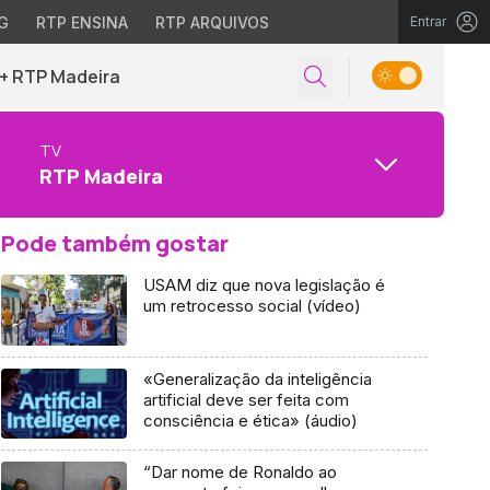
G
RTP ENSINA
RTP ARQUIVOS
Entrar
+ RTP Madeira
TV
RTP Madeira
Pode também gostar
USAM diz que nova legislação é
um retrocesso social (vídeo)
«Generalização da inteligência
artificial deve ser feita com
consciência e ética» (áudio)
“Dar nome de Ronaldo ao