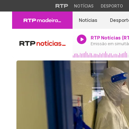
NOTÍCIAS
DESPORTO
Notícias
Desport
RTP Notícias (R
Emissão em simultâ