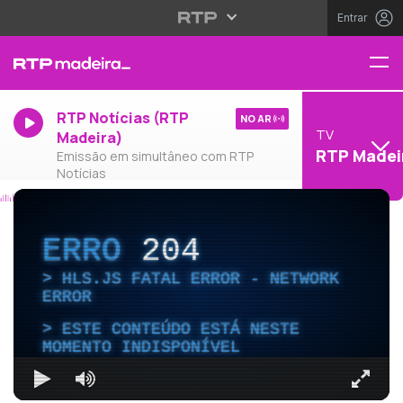
Entrar
RTP Notícias (RTP
NO AR
TV
Madeira)
RTP Madei
Emissão em simultâneo com RTP
Notícias
ERRO
204
HLS.JS FATAL ERROR - NETWORK
ERROR
ESTE CONTEÚDO ESTÁ NESTE
MOMENTO INDISPONÍVEL