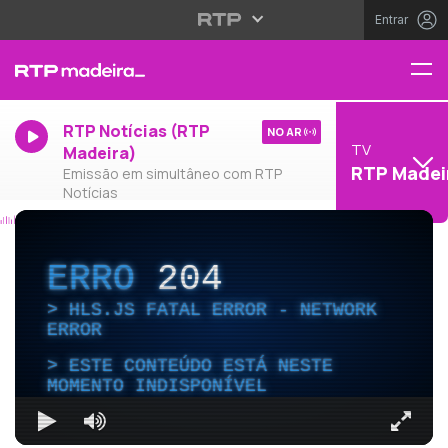
Entrar
RTP Notícias (RTP
NO AR
TV
Madeira)
RTP Madei
Emissão em simultâneo com RTP
Notícias
ERRO
204
HLS.JS FATAL ERROR - NETWORK
ERROR
ESTE CONTEÚDO ESTÁ NESTE
MOMENTO INDISPONÍVEL