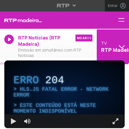
Entrar
RTP Notícias (RTP
NO AR
TV
Madeira)
RTP Madei
Emissão em simultâneo com RTP
Notícias
ERRO
204
HLS.JS FATAL ERROR - NETWORK
ERROR
ESTE CONTEÚDO ESTÁ NESTE
MOMENTO INDISPONÍVEL