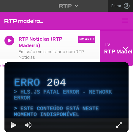
Entrar
RTP Notícias (RTP
NO AR
TV
Madeira)
RTP Madei
Emissão em simultâneo com RTP
Notícias
ERRO
204
HLS.JS FATAL ERROR - NETWORK
ERROR
ESTE CONTEÚDO ESTÁ NESTE
MOMENTO INDISPONÍVEL