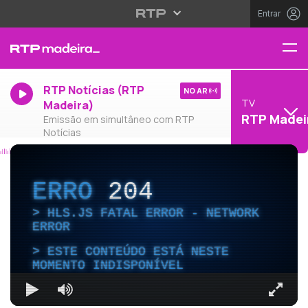
Entrar
RTP Notícias (RTP
NO AR
TV
Madeira)
RTP Madei
Emissão em simultâneo com RTP
Notícias
ERRO
204
HLS.JS FATAL ERROR - NETWORK
ERROR
ESTE CONTEÚDO ESTÁ NESTE
MOMENTO INDISPONÍVEL