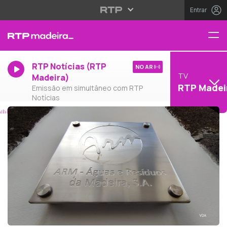
Entrar
RTP Notícias (RTP
NO AR
TV
Madeira)
RTP Madei
Emissão em simultâneo com RTP
Notícias