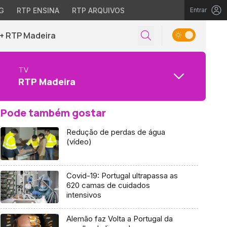
G
RTP ENSINA
RTP ARQUIVOS
Entrar
+ RTP Madeira
TV
RTP Madeira
Pode também gostar
Redução de perdas de água
(vídeo)
Covid-19: Portugal ultrapassa as
620 camas de cuidados
intensivos
Alemão faz Volta a Portugal da