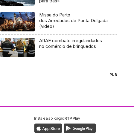
para trás»
Missa do Parto
dos Arredados de Ponta Delgada
(vídeo)
ARAE combate irregularidades
no comércio de brinquedos
PUB
Instale a aplicação
RTP Play
ebook da RTP Madeira
nstagram da RTP Madeira