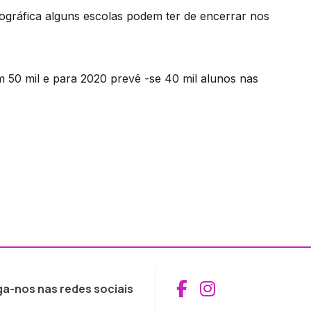
ográfica alguns escolas podem ter de encerrar nos
m 50 mil e para 2020 prevê -se 40 mil alunos nas
Aceder ao Fac
Aceder ao I
ga-nos nas redes sociais