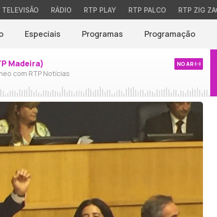
TELEVISÃO
RÁDIO
RTP PLAY
RTP PALCO
RTP ZIG ZA
o
Especiais
Programas
Programação
TP Madeira)
NO AR
neo com RTP Notícias