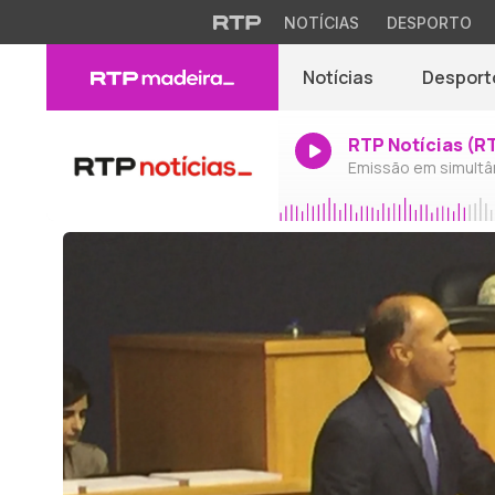
NOTÍCIAS
DESPORTO
Notícias
Desport
RTP Notícias (R
Emissão em simultâ