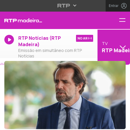
Entrar
RTP Notícias (RTP
NO AR
TV
Madeira)
RTP Madei
Emissão em simultâneo com RTP
Notícias