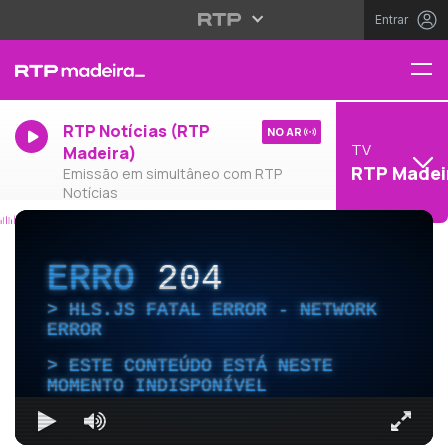
Entrar
RTP Notícias (RTP
NO AR
TV
Madeira)
RTP Madei
Emissão em simultâneo com RTP
Notícias
ERRO
204
HLS.JS FATAL ERROR - NETWORK
ERROR
ESTE CONTEÚDO ESTÁ NESTE
MOMENTO INDISPONÍVEL