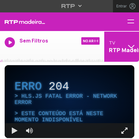
Entrar
Sem Filtros
NO AR
TV
RTP Madei
ERRO
204
HLS.JS FATAL ERROR - NETWORK
ERROR
ESTE CONTEÚDO ESTÁ NESTE
MOMENTO INDISPONÍVEL