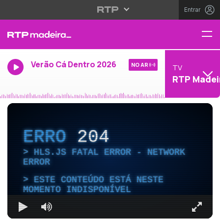
Entrar
Verão Cá Dentro 2026
NO AR
TV
RTP Madei
ERRO
204
HLS.JS FATAL ERROR - NETWORK
ERROR
ESTE CONTEÚDO ESTÁ NESTE
MOMENTO INDISPONÍVEL