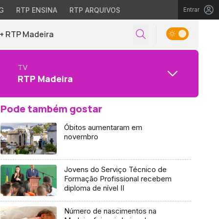
G
RTP ENSINA
RTP ARQUIVOS
Entrar
+ RTP Madeira
TV
RTP Madeira
Pode também gostar
Óbitos aumentaram em
novembro
Jovens do Serviço Técnico de
Formação Profissional recebem
diploma de nível II
Número de nascimentos na