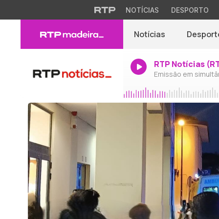
NOTÍCIAS
DESPORTO
Notícias
Desport
RTP Notícias (R
Emissão em simultâ