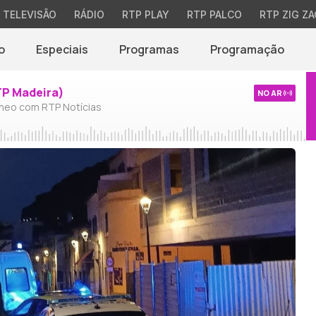
TELEVISÃO
RÁDIO
RTP PLAY
RTP PALCO
RTP ZIG ZA
o
Especiais
Programas
Programação
TP Madeira)
NO AR
neo com RTP Notícias