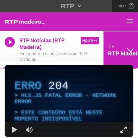
Entrar
RTP Notícias (RTP
NO AR
TV
Madeira)
RTP Madei
Emissão em simultâneo com RTP
Notícias
ERRO
204
HLS.JS FATAL ERROR - NETWORK
ERROR
ESTE CONTEÚDO ESTÁ NESTE
MOMENTO INDISPONÍVEL