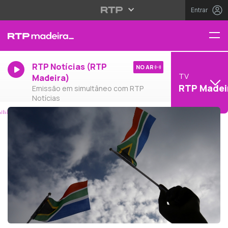
Entrar
RTP Notícias (RTP
NO AR
TV
Madeira)
RTP Madei
Emissão em simultâneo com RTP
Notícias