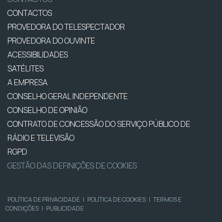
CONTACTOS
PROVEDORA DO TELESPECTADOR
PROVEDORA DO OUVINTE
ACESSIBILIDADES
SATÉLITES
A EMPRESA
CONSELHO GERAL INDEPENDENTE
CONSELHO DE OPINIÃO
CONTRATO DE CONCESSÃO DO SERVIÇO PÚBLICO DE
RÁDIO E TELEVISÃO
RGPD
GESTÃO DAS DEFINIÇÕES DE COOKIES
POLÍTICA DE PRIVACIDADE
|
POLÍTICA DE COOKIES
|
TERMOS E
CONDIÇÕES
|
PUBLICIDADE