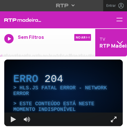
Entrar
Sem Filtros
NO AR
TV
RTP Madei
ERRO
204
HLS.JS FATAL ERROR - NETWORK
ERROR
ESTE CONTEÚDO ESTÁ NESTE
MOMENTO INDISPONÍVEL