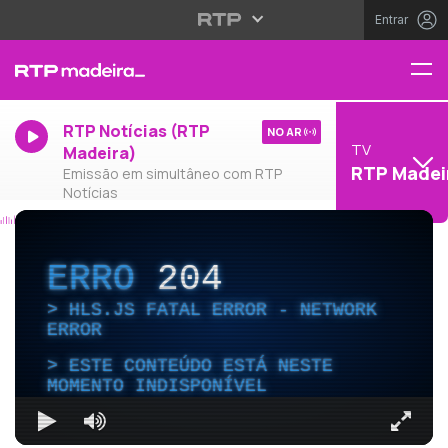
Entrar
RTP Notícias (RTP
NO AR
TV
Madeira)
RTP Madei
Emissão em simultâneo com RTP
Notícias
ERRO
204
HLS.JS FATAL ERROR - NETWORK
ERROR
ESTE CONTEÚDO ESTÁ NESTE
MOMENTO INDISPONÍVEL