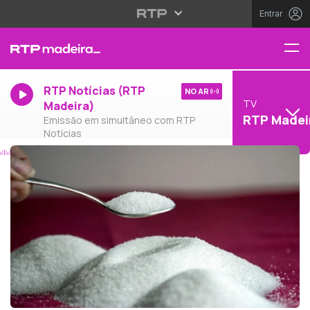
Entrar
RTP Notícias (RTP
NO AR
TV
Madeira)
RTP Madei
Emissão em simultâneo com RTP
Notícias