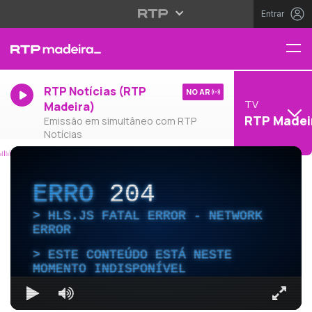
Entrar
RTP Notícias (RTP
NO AR
TV
Madeira)
RTP Madei
Emissão em simultâneo com RTP
Notícias
ERRO
204
HLS.JS FATAL ERROR - NETWORK
ERROR
ESTE CONTEÚDO ESTÁ NESTE
MOMENTO INDISPONÍVEL