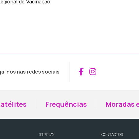
egional de Vacinação.
Aceder ao Fac
Aceder ao I
ga-nos nas redes sociais
atélites
Frequências
Moradas e
RTP PLAY
CONTACTOS