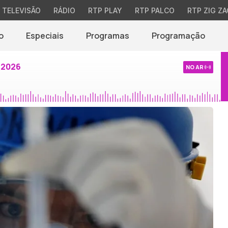
TELEVISÃO
RÁDIO
RTP PLAY
RTP PALCO
RTP ZIG ZA
o
Especiais
Programas
Programação
 2026
NO AR