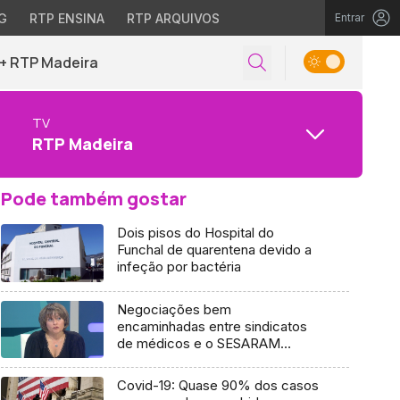
G
RTP ENSINA
RTP ARQUIVOS
Entrar
+ RTP Madeira
TV
RTP Madeira
Pode também gostar
Dois pisos do Hospital do
Funchal de quarentena devido a
infeção por bactéria
Negociações bem
encaminhadas entre sindicatos
de médicos e o SESARAM
(áudio)
Covid-19: Quase 90% dos casos