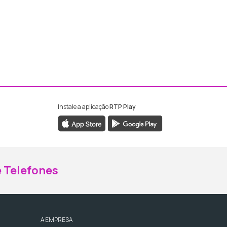
Instale a aplicação
RTP Play
ebook da RTP Madeira
nstagram da RTP Madeira
 Telefones
A EMPRESA