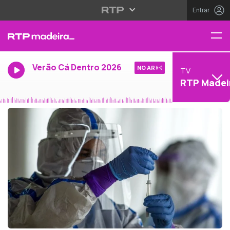
Entrar
Verão Cá Dentro 2026
NO AR
TV
RTP Madei