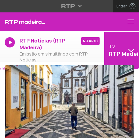
Entrar
RTP Notícias (RTP
NO AR
TV
Madeira)
RTP Madei
Emissão em simultâneo com RTP
Notícias