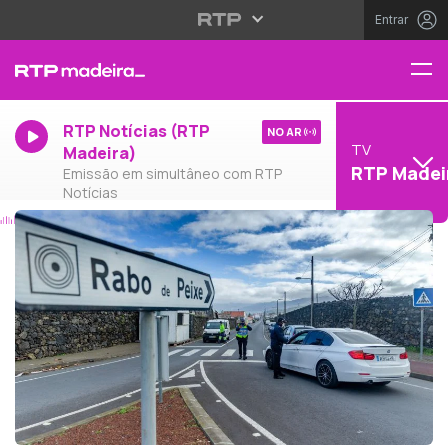
Entrar
RTP Notícias (RTP
NO AR
TV
Madeira)
RTP Madei
Emissão em simultâneo com RTP
Notícias