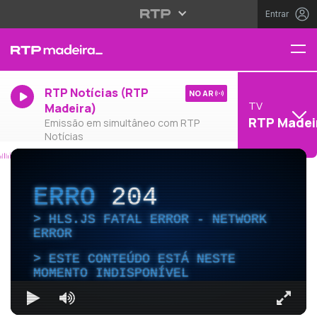
Entrar
RTP Notícias (RTP
NO AR
TV
Madeira)
RTP Madei
Emissão em simultâneo com RTP
Notícias
ERRO
204
HLS.JS FATAL ERROR - NETWORK
ERROR
ESTE CONTEÚDO ESTÁ NESTE
MOMENTO INDISPONÍVEL