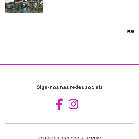
PUB
Siga-nos nas redes sociais
Aceder ao Fac
Aceder ao I
Instale a aplicação
RTP Play