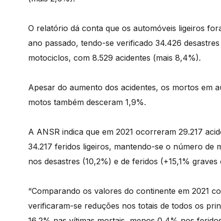
O relatório dá conta que os automóveis ligeiros f
ano passado, tendo-se verificado 34.426 desastres
motociclos, com 8.529 acidentes (mais 8,4%).
Apesar do aumento dos acidentes, os mortos em a
motos também desceram 1,9%.
A ANSR indica que em 2021 ocorreram 29.217 aciden
34.217 feridos ligeiros, mantendo-se o número de 
nos desastres (10,2%) e de feridos (+15,1% graves e
“Comparando os valores do continente em 2021 com
verificaram-se reduções nos totais de todos os pr
16,2% nas vítimas mortais, menos 0,4% nos feridos