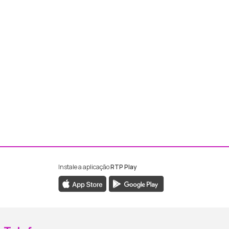
Instale a aplicação
RTP Play
ebook da RTP Madeira
nstagram da RTP Madeira