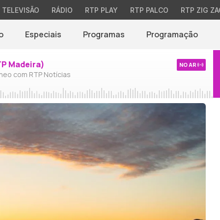
TELEVISÃO
RÁDIO
RTP PLAY
RTP PALCO
RTP ZIG ZA
o
Especiais
Programas
Programação
TP Madeira)
NO AR
neo com RTP Notícias