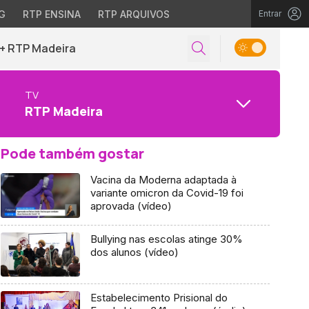
G
RTP ENSINA
RTP ARQUIVOS
Entrar
+ RTP Madeira
TV
RTP Madeira
Pode também gostar
Vacina da Moderna adaptada à
variante omicron da Covid-19 foi
aprovada (vídeo)
Bullying nas escolas atinge 30%
dos alunos (vídeo)
Estabelecimento Prisional do