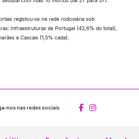
 Setúbal com mais 10 mortos (de 27 para 37).
tais registou-se na rede rodoviária sob
ras: Infraestruturas de Portugal (42,6% do total),
marães e Cascais (1,5% cada).
Aceder ao Fac
Aceder ao I
ga-nos nas redes sociais