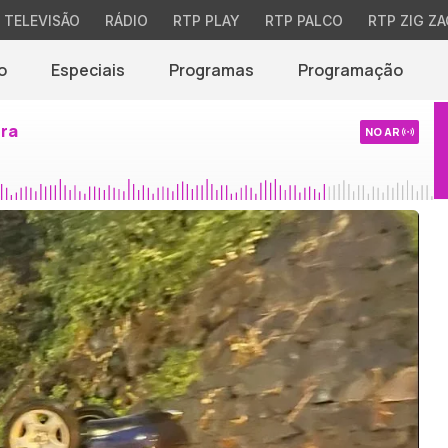
TELEVISÃO
RÁDIO
RTP PLAY
RTP PALCO
RTP ZIG ZA
o
Especiais
Programas
Programação
ira
NO AR