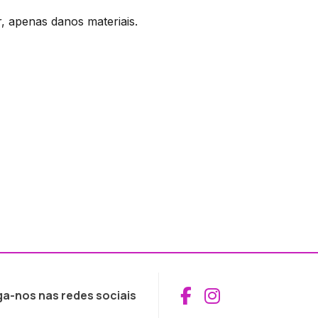
r, apenas danos materiais.
Aceder ao Fac
Aceder ao I
ga-nos nas redes sociais