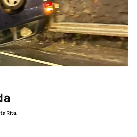
da
a Rita.