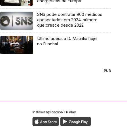
energéticas da Europa
SNS pode contratar 900 médicos
aposentados em 2024, número
que cresce desde 2022
Último adeus a D. Maurílio hoje
no Funchal
PUB
Instale a aplicação
RTP Play
ebook da RTP Madeira
nstagram da RTP Madeira