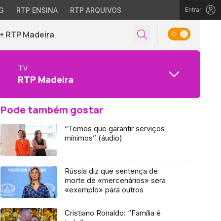
G
RTP ENSINA
RTP ARQUIVOS
Entrar
+ RTP Madeira
TV
RTP Madeira
Pode também gostar
“Temos que garantir serviços
mínimos” (áudio)
Rússia diz que sentença de
morte de «mercenários» será
«exemplo» para outros
Cristiano Ronaldo: “Família é