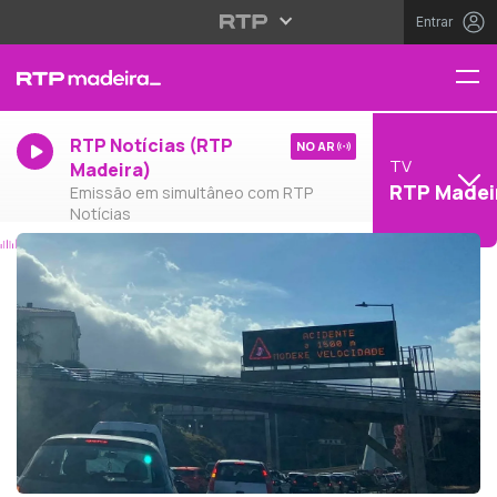
Entrar
RTP Notícias (RTP
NO AR
TV
Madeira)
RTP Madei
Emissão em simultâneo com RTP
Notícias