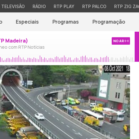
TELEVISÃO
RÁDIO
RTP PLAY
RTP PALCO
RTP ZIG ZA
o
Especiais
Programas
Programação
TP Madeira)
NO AR
neo com RTP Notícias