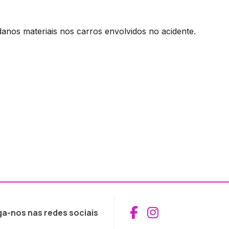
danos materiais nos carros envolvidos no acidente.
Aceder ao Fac
Aceder ao I
ga-nos nas redes sociais