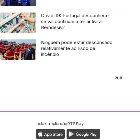
Covid-19: Portugal desconhece
se vai continuar a ter antiviral
Remdesivir
Ninguém pode estar descansado
relativamente ao risco de
incêndio
PUB
Instale a aplicação
RTP Play
ebook da RTP Madeira
nstagram da RTP Madeira