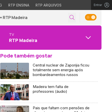
G
RTP ENSINA
RTP ARQUIVOS
Entrar
+ RTP Madeira
TV
RTP Madeira
Pode também gostar
Central nuclear de Zaporijia ficou
totalmente sem energia após
bombardeamentos russos
Madeira tem falta de
professores (áudio)
Pais que faltam com pensões de