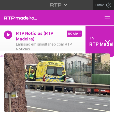
Entrar
RTP Notícias (RTP
NO AR
TV
Madeira)
RTP Madei
Emissão em simultâneo com RTP
Notícias