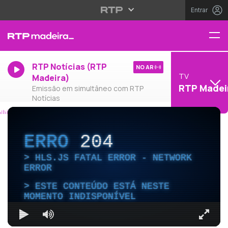
Entrar
RTP Notícias (RTP
NO AR
TV
Madeira)
RTP Madei
Emissão em simultâneo com RTP
Notícias
ERRO
204
HLS.JS FATAL ERROR - NETWORK
ERROR
ESTE CONTEÚDO ESTÁ NESTE
MOMENTO INDISPONÍVEL