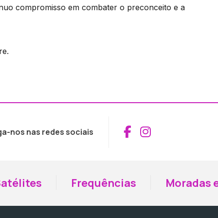
ntínuo compromisso em combater o preconceito e a
re.
Aceder ao Fac
Aceder ao I
ga-nos nas redes sociais
atélites
Frequências
Moradas e