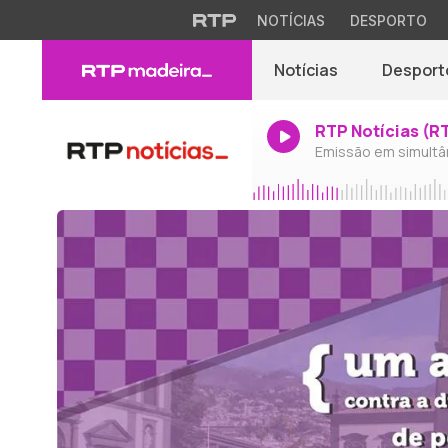
NOTÍCIAS
DESPORTO
Notícias
Desport
RTP Notícias (R
Emissão em simultâ