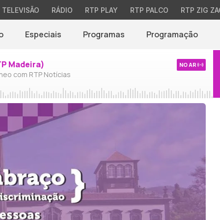
TELEVISÃO
RÁDIO
RTP PLAY
RTP PALCO
RTP ZIG ZA
o
Especiais
Programas
Programação
TP Madeira)
NO AR
neo com RTP Notícias