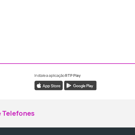
Instale a aplicação
RTP Play
ebook da RTP Madeira
nstagram da RTP Madeira
 Telefones