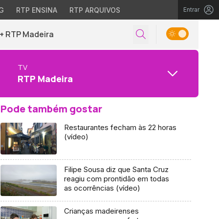
G
RTP ENSINA
RTP ARQUIVOS
Entrar
+ RTP Madeira
TV
RTP Madeira
Pode também gostar
Restaurantes fecham às 22 horas
(vídeo)
Filipe Sousa diz que Santa Cruz
reagiu com prontidão em todas
as ocorrências (vídeo)
Crianças madeirenses