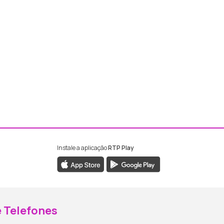
Instale a aplicação
RTP Play
ebook da RTP Madeira
nstagram da RTP Madeira
 Telefones