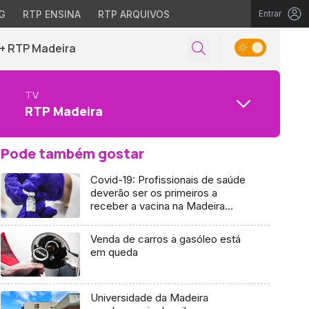
G
RTP ENSINA
RTP ARQUIVOS
Entrar
+ RTP Madeira
TV
RTP Madeira
Pode também gostar
Covid-19: Profissionais de saúde
deverão ser os primeiros a
receber a vacina na Madeira
(áudio)
Venda de carros a gasóleo está
em queda
Universidade da Madeira