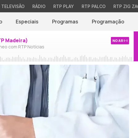
TELEVISÃO
RÁDIO
RTP PLAY
RTP PALCO
RTP ZIG ZA
o
Especiais
Programas
Programação
TP Madeira)
NO AR
neo com RTP Notícias