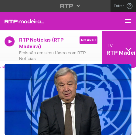
Entrar
RTP Notícias (RTP
NO AR
TV
Madeira)
RTP Madei
Emissão em simultâneo com RTP
Notícias