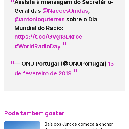
Assista à mensagem do Secretário-
Geral das
@NacoesUnidas
,
@antonioguterres
sobre o Dia
Mundial do Rádio:
https://t.co/GVg13Dkrce
#WorldRadioDay
— ONU Portugal (@ONUPortugal)
13
de fevereiro de 2019
Pode também gostar
Baía dos Juncos começa a encher