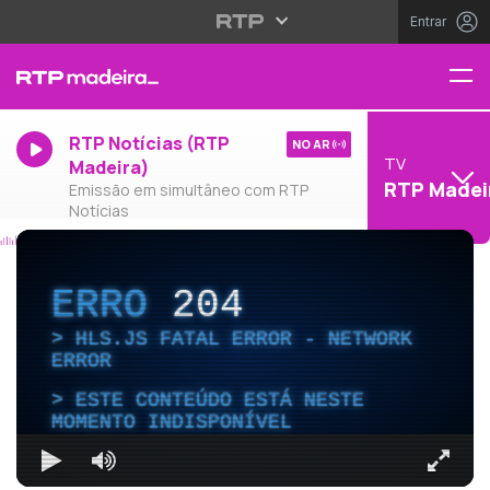
Entrar
RTP Notícias (RTP
NO AR
TV
Madeira)
RTP Madei
Emissão em simultâneo com RTP
Notícias
ERRO
204
HLS.JS FATAL ERROR - NETWORK
ERROR
ESTE CONTEÚDO ESTÁ NESTE
MOMENTO INDISPONÍVEL