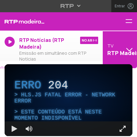
Entrar
RTP Notícias (RTP
NO AR
TV
Madeira)
RTP Madei
Emissão em simultâneo com RTP
Notícias
ERRO
204
HLS.JS FATAL ERROR - NETWORK
ERROR
ESTE CONTEÚDO ESTÁ NESTE
MOMENTO INDISPONÍVEL