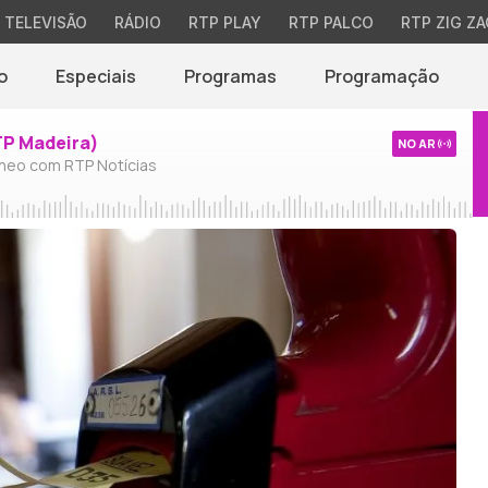
TELEVISÃO
RÁDIO
RTP PLAY
RTP PALCO
RTP ZIG ZA
o
Especiais
Programas
Programação
TP Madeira)
NO AR
neo com RTP Notícias