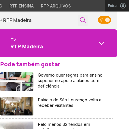
G
RTP ENSINA
RTP ARQUIVOS
Entrar
+ RTP Madeira
TV
RTP Madeira
Pode também gostar
Governo quer regras para ensino
superior no apoio a alunos com
deficiência
Palácio de São Lourenço volta a
receber visitantes
Pelo menos 32 feridos em