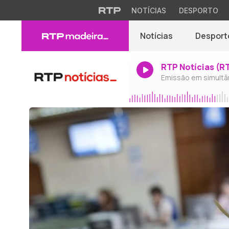
NOTÍCIAS
DESPORTO
Notícias
Desport
RTP Notícias (R
Emissão em simultâ