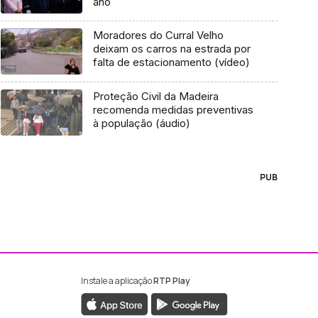
ano
Moradores do Curral Velho
deixam os carros na estrada por
falta de estacionamento (vídeo)
Proteção Civil da Madeira
recomenda medidas preventivas
à população (áudio)
PUB
Instale a aplicação
RTP Play
ebook da RTP Madeira
nstagram da RTP Madeira