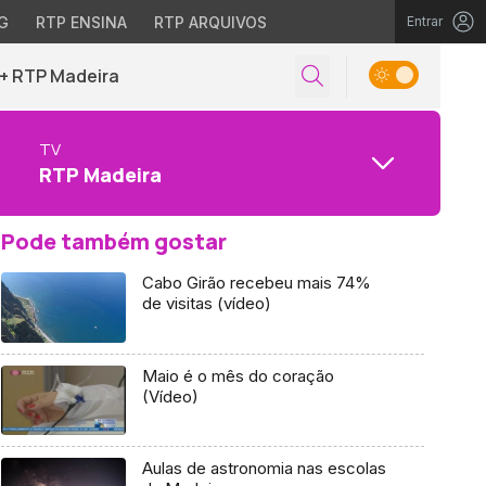
G
RTP ENSINA
RTP ARQUIVOS
Entrar
+ RTP Madeira
TV
RTP Madeira
Pode também gostar
Cabo Girão recebeu mais 74%
de visitas (vídeo)
Maio é o mês do coração
(Vídeo)
Aulas de astronomia nas escolas