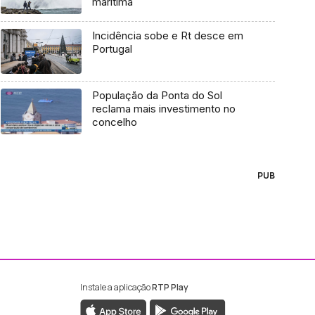
marítima
Incidência sobe e Rt desce em
Portugal
População da Ponta do Sol
reclama mais investimento no
concelho
PUB
Instale a aplicação
RTP Play
ebook da RTP Madeira
nstagram da RTP Madeira