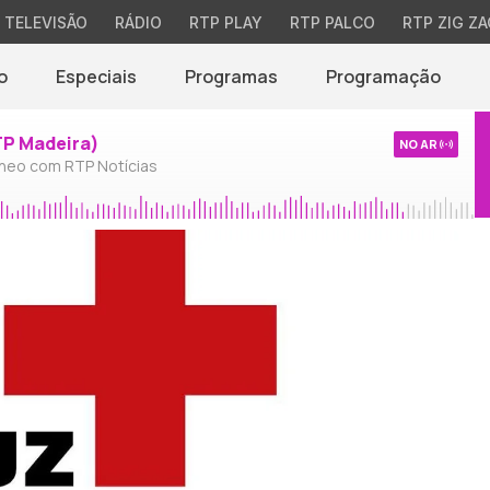
TELEVISÃO
RÁDIO
RTP PLAY
RTP PALCO
RTP ZIG ZA
o
Especiais
Programas
Programação
TP Madeira)
NO AR
neo com RTP Notícias