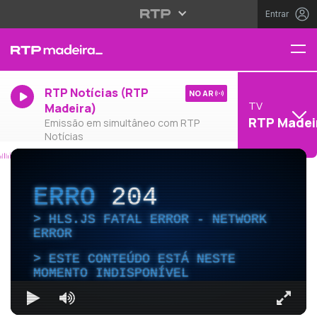
Entrar
RTP Notícias (RTP
NO AR
TV
Madeira)
RTP Madei
Emissão em simultâneo com RTP
Notícias
ERRO
204
HLS.JS FATAL ERROR - NETWORK
ERROR
ESTE CONTEÚDO ESTÁ NESTE
MOMENTO INDISPONÍVEL