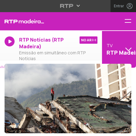
Entrar
RTP Notícias (RTP
NO AR
TV
Madeira)
RTP Madei
Emissão em simultâneo com RTP
Notícias