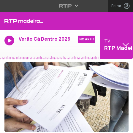
Entrar
Verão Cá Dentro 2026
NO AR
TV
RTP Madei