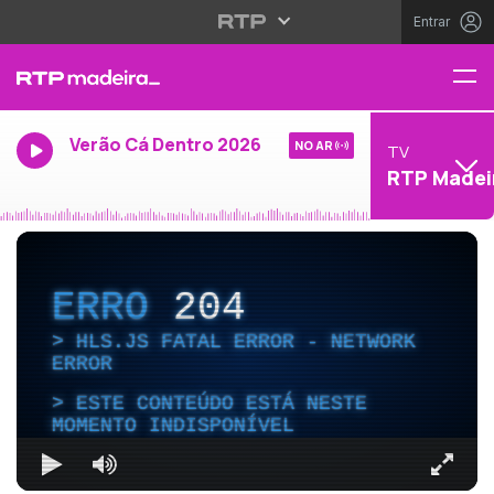
Entrar
Verão Cá Dentro 2026
NO AR
TV
RTP Madei
ERRO
204
HLS.JS FATAL ERROR - NETWORK
ERROR
ESTE CONTEÚDO ESTÁ NESTE
MOMENTO INDISPONÍVEL