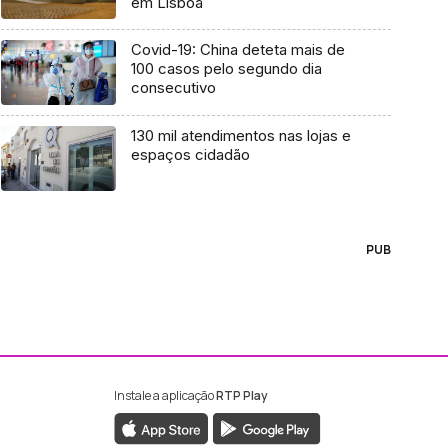
em Lisboa
Covid-19: China deteta mais de
100 casos pelo segundo dia
consecutivo
130 mil atendimentos nas lojas e
espaços cidadão
PUB
Instale a aplicação
RTP Play
ebook da RTP Madeira
nstagram da RTP Madeira