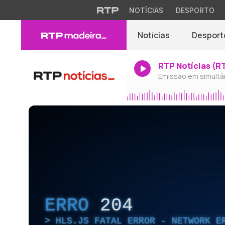
NOTÍCIAS
DESPORTO
Notícias
Desport
RTP Notícias (R
Emissão em simultâ
ERRO
204
HLS.JS FATAL ERROR - NETWORK E