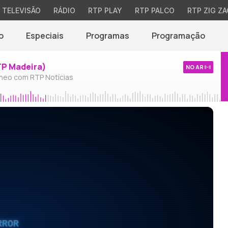
TELEVISÃO
RÁDIO
RTP PLAY
RTP PALCO
RTP ZIG ZA
o
Especiais
Programas
Programação
TP Madeira)
NO AR
neo com RTP Notícias
RROR