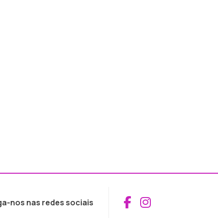
Aceder ao Fac
Aceder ao I
ga-nos nas redes sociais