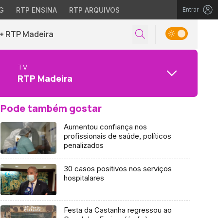
G
RTP ENSINA
RTP ARQUIVOS
Entrar
+ RTP Madeira
TV
RTP Madeira
Pode também gostar
Aumentou confiança nos
profissionais de saúde, políticos
penalizados
30 casos positivos nos serviços
hospitalares
Festa da Castanha regressou ao