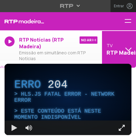
Entrar
RTP Notícias (RTP
NO AR
TV
Madeira)
RTP Madei
Emissão em simultâneo com RTP
Notícias
ERRO
204
HLS.JS FATAL ERROR - NETWORK
ERROR
ESTE CONTEÚDO ESTÁ NESTE
MOMENTO INDISPONÍVEL