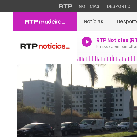
NOTÍCIAS
DESPORTO
Notícias
Desport
RTP Notícias (R
Emissão em simultâ