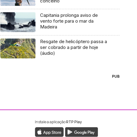
concelho
Capitania prolonga aviso de
vento forte para o mar da
Madeira
Resgate de helicóptero passa a
ser cobrado a partir de hoje
(áudio)
PUB
Instale a aplicação
RTP Play
ebook da RTP Madeira
nstagram da RTP Madeira