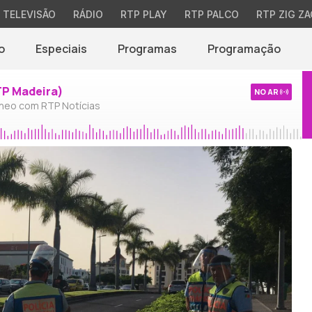
TELEVISÃO
RÁDIO
RTP PLAY
RTP PALCO
RTP ZIG ZA
o
Especiais
Programas
Programação
TP Madeira)
NO AR
neo com RTP Notícias