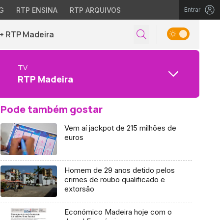
G
RTP ENSINA
RTP ARQUIVOS
Entrar
+ RTP Madeira
TV
RTP Madeira
Pode também gostar
Vem aí jackpot de 215 milhões de
euros
Homem de 29 anos detido pelos
crimes de roubo qualificado e
extorsão
Económico Madeira hoje com o