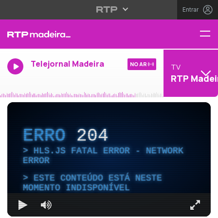
Entrar
Telejornal Madeira
NO AR
TV
RTP Madei
ERRO
204
HLS.JS FATAL ERROR - NETWORK
ERROR
ESTE CONTEÚDO ESTÁ NESTE
MOMENTO INDISPONÍVEL