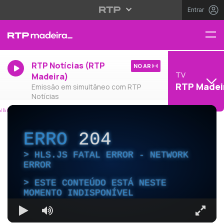
Entrar
RTP Notícias (RTP
NO AR
TV
Madeira)
RTP Madei
Emissão em simultâneo com RTP
Notícias
ERRO
204
HLS.JS FATAL ERROR - NETWORK
ERROR
ESTE CONTEÚDO ESTÁ NESTE
MOMENTO INDISPONÍVEL