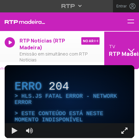
Entrar
RTP Notícias (RTP
NO AR
TV
Madeira)
RTP Madei
Emissão em simultâneo com RTP
Notícias
ERRO
204
HLS.JS FATAL ERROR - NETWORK
ERROR
ESTE CONTEÚDO ESTÁ NESTE
MOMENTO INDISPONÍVEL