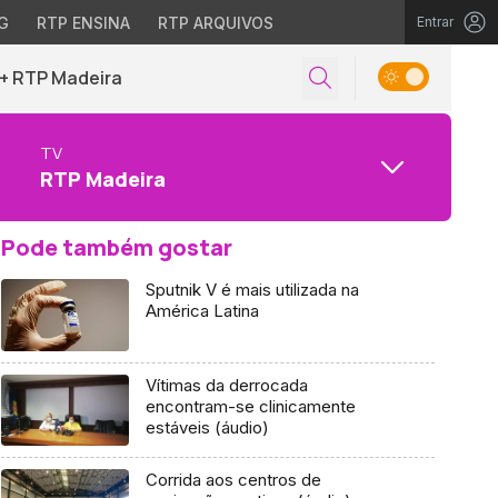
G
RTP ENSINA
RTP ARQUIVOS
Entrar
+ RTP Madeira
TV
RTP Madeira
Pode também gostar
Sputnik V é mais utilizada na
América Latina
Vítimas da derrocada
encontram-se clinicamente
estáveis (áudio)
Corrida aos centros de