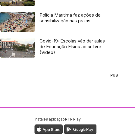
Polícia Marítima faz ações de
sensibilização nas praias
Covid-19: Escolas vão dar aulas
de Educação Física ao ar livre
(Vídeo)
PUB
Instale a aplicação
RTP Play
ebook da RTP Madeira
nstagram da RTP Madeira