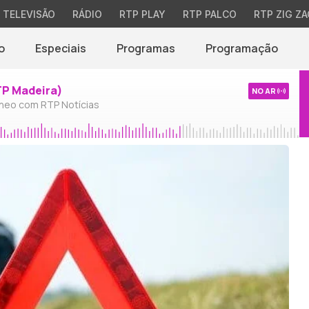
TELEVISÃO
RÁDIO
RTP PLAY
RTP PALCO
RTP ZIG ZA
o
Especiais
Programas
Programação
TP Madeira)
NO AR
neo com RTP Notícias