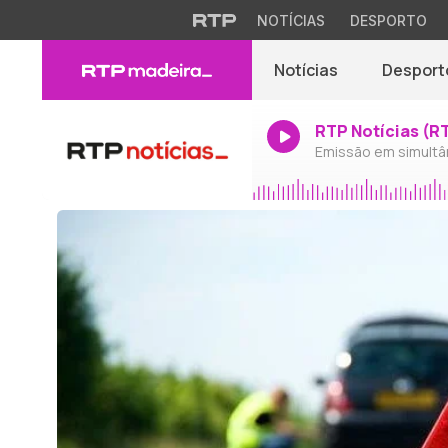
NOTÍCIAS
DESPORTO
Notícias
Desport
RTP Notícias (R
Emissão em simultâ