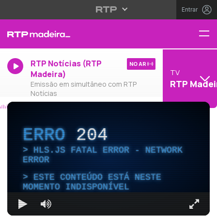
Entrar
RTP Notícias (RTP
NO AR
TV
Madeira)
RTP Madei
Emissão em simultâneo com RTP
Notícias
ERRO
204
HLS.JS FATAL ERROR - NETWORK
ERROR
ESTE CONTEÚDO ESTÁ NESTE
MOMENTO INDISPONÍVEL